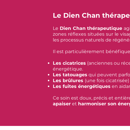
Le Dien Chan thérap
Le
Dien Chan thérapeutique
agi
zones réflexes situées sur le vis
les processus naturels de
régénér
Il est particulièrement bénéfique
Les cicatrices
(anciennes ou récen
énergétique.
Les tatouages
qui peuvent parfoi
Les brûlures
(une fois cicatrisée
Les fuites énergétiques
en aidan
Ce soin est doux, précis et entiè
apaiser
et
harmoniser son énerg