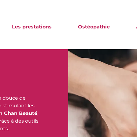
Les prestations
Ostéopathie
e douce de
n stimulant les
n Chan Beauté
,
grâce à des outils
nts.